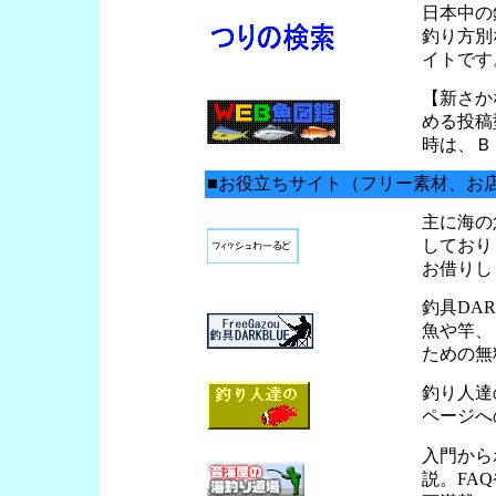
日本中の
釣り方別
イトで
【新さか
める投稿
時は、Ｂ
■お役立ちサイト（フリー素材、お
主に海の
しており
お借りし
釣具DAR
魚や竿、
ための無
釣り人達
ページへ
入門から
説。FA