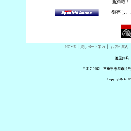
画満載！
御存じ、
｜
｜
HOME
貸しボート案内
お店の案内
澄屋釣具
〒517-0402 三重県志摩市浜島町
Copyright(c)2009