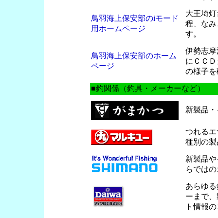
大王埼灯
鳥羽海上保安部のiモード
程、なみ
用ホームページ
す。
伊勢志摩
鳥羽海上保安部のホーム
にＣＣＤ
ページ
の様子を
■釣関係（釣具・メーカーなど）
新製品・
つれるエ
種別の製
新製品や
らではの
あらゆる
ーまで、
ト情報の