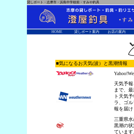
貸しボート・志摩市・浜島中学校前・すみや釣具
HOME
貸しボート案内
お店の案内
■気になるお天気(波）と黒潮情報
Yahoo!We
天気予報
まで、最
ト天気予
ラ、ゴル
報を届け
三重県水
黒潮の状
ています