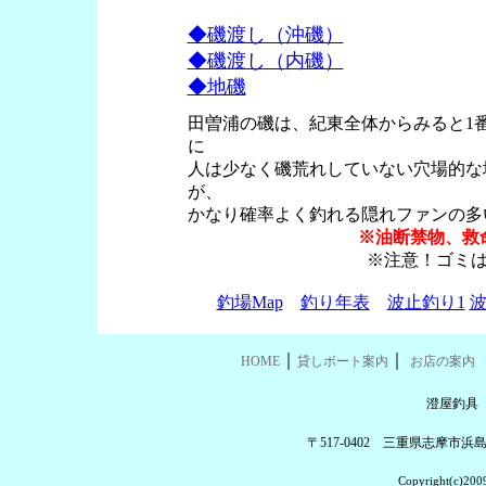
◆磯渡し（沖磯）
◆磯渡し（内磯）
◆地磯
田曽浦の磯は、紀東全体からみると1
に
人は少なく磯荒れしていない穴場的な場
が、
かなり確率よく釣れる隠れファンの多
※油断禁物、救
※注意！ゴミ
釣場Map
釣り年表
波止釣り1
波
｜
｜
HOME
貸しボート案内
お店の案内
澄屋釣具
〒517-0402 三重県志摩市浜島町
Copyright(c)2009