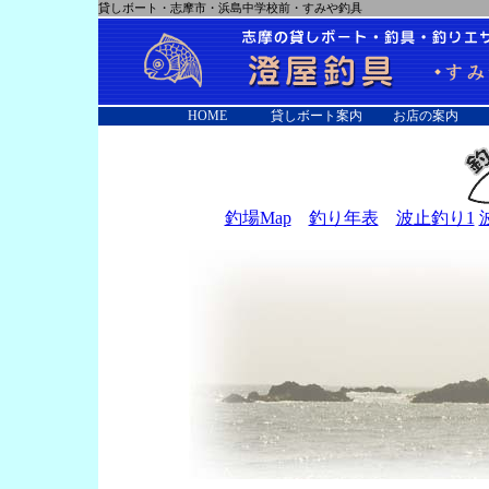
貸しボート・志摩市・浜島中学校前・すみや釣具
HOME
貸しボート案内
お店の案内
釣場Map
釣り年表
波止釣り1